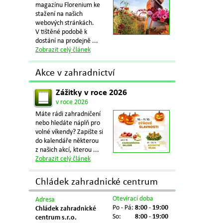
magazínu Florenium ke
stažení na našich
webových stránkách.
V tištěné podobě k
dostání na prodejně ...
Zobrazit celý článek
Akce v zahradnictví
Zážitky v roce 2026
v roce 2026
Máte rádi zahradničení
nebo hledáte náplň pro
volné víkendy? Zapište si
do kalendáře některou
z našich akcí, kterou ...
Zobrazit celý článek
Chládek zahradnické centrum
Otevírací doba
Adresa
Po - Pá:
8:00 - 19:00
Chládek zahradnické
So:
8:00 - 19:00
centrum s.r.o.