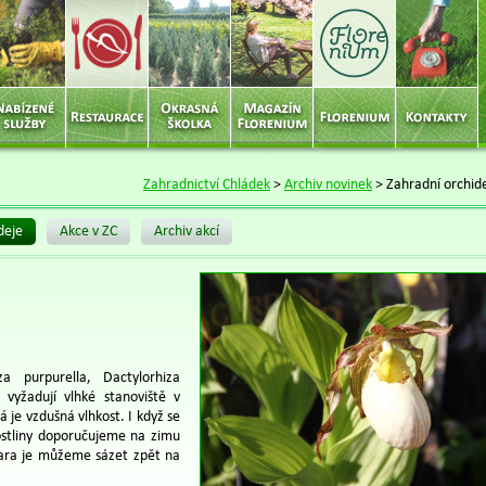
Zahradnictví Chládek
>
Archiv novinek
>
Zahradní orchid
deje
Akce v ZC
Archiv akcí
a purpurella, Dactylorhiza
 vyžadují vlhké stanoviště v
á je vzdušná vlhkost. I když se
ostliny doporučujeme na zimu
 jara je můžeme sázet zpět na