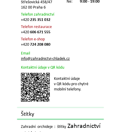
Ne:
9:00 - 19:00
Střešovická 458/47
162 00 Praha 6
Telefon zahradnictví
+420
235 351 032
Telefon restaurace
+420
606 671 555
Telefon e-shop
+420
724 208 080
Email
info@zahradnictvi-chladek.cz
Kontaktní údaje v QR kódu
Kontaktní údaje
v QR kódu pro chytré
mobilní telefony.
Štítky
Zahradnictví
Zahradní orchideje : štítky