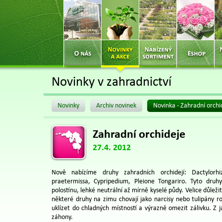
Novinky v zahradnictví
Novinky
Archiv novinek
Novinka - Zahradní orchi
Zahradní orchideje
27.4. 2012
Nově nabízíme druhy zahradních orchidejí: Dactylorhiz
praetermissa, Cypripedium, Pleione Tongariro. Tyto druhy
polostínu, lehké neutrální až mírně kyselé půdy. Velice důležit
některé druhy na zimu chovají jako narcisy nebo tulipány r
uklízet do chladných místností a výrazně omezit zálivku. Z
záhony.