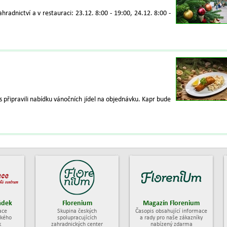
radnictví a v restauraci: 23.12. 8:00 - 19:00, 24.12. 8:00 -
ás připravili nabídku vánočních jídel na objednávku. Kapr bude
ádek
Florenium
Magazín Florenium
ace
Skupina českých
Časopis obsahující informace
ckého
spolupracujících
a rady pro naše zákazníky
k
zahradnických center
nabízený zdarma