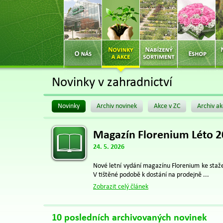
Novinky v zahradnictví
Novinky
Archiv novinek
Akce v ZC
Archiv ak
Magazín Florenium Léto 
24. 5. 2026
Nové letní vydání magazínu Florenium ke staž
V tištěné podobě k dostání na prodejně ...
Zobrazit celý článek
10 posledních archivovaných novinek