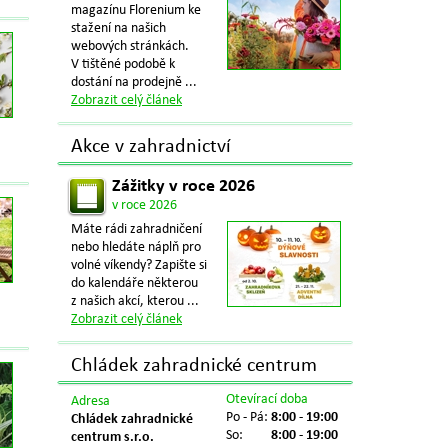
magazínu Florenium ke
stažení na našich
webových stránkách.
V tištěné podobě k
dostání na prodejně ...
Zobrazit celý článek
Akce v zahradnictví
Zážitky v roce 2026
v roce 2026
Máte rádi zahradničení
nebo hledáte náplň pro
volné víkendy? Zapište si
do kalendáře některou
z našich akcí, kterou ...
Zobrazit celý článek
Chládek zahradnické centrum
Otevírací doba
Adresa
Po - Pá:
8:00 - 19:00
Chládek zahradnické
So:
8:00 - 19:00
centrum s.r.o.