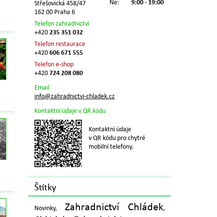
Ne:
9:00 - 19:00
Střešovická 458/47
162 00 Praha 6
Telefon zahradnictví
+420
235 351 032
Telefon restaurace
+420
606 671 555
Telefon e-shop
+420
724 208 080
Email
info@zahradnictvi-chladek.cz
Kontaktní údaje v QR kódu
Kontaktní údaje
v QR kódu pro chytré
mobilní telefony.
Štítky
Zahradnictví Chládek
Novinky,
,