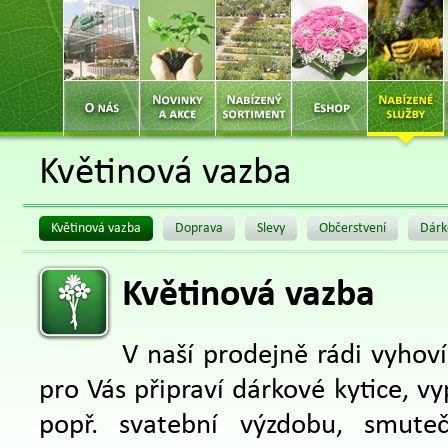
Květinová vazba
Květinová vazba
Doprava
Slevy
Občerstvení
Dárk
Květinová vazba
V naší prodejně rádi vyhov
pro Vás připraví dárkové kytice, vy
popř. svatební výzdobu, smute