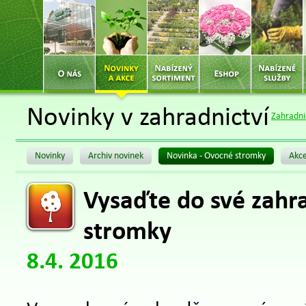
Novinky v zahradnictví
Zahradni
Novinky
Archiv novinek
Novinka - Ovocné stromky
Akce
Vysaďte do své zahr
stromky
8.4. 2016