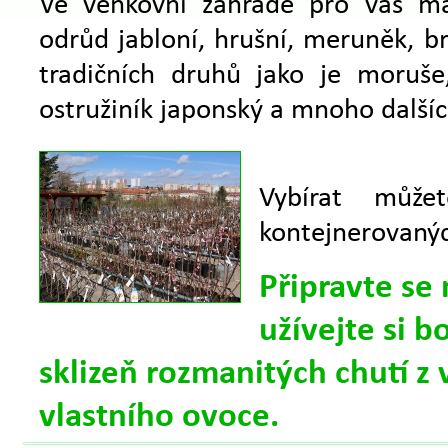
Ve venkovní zahradě pro vás má
odrůd jabloní, hrušní, meruněk, 
tradičních druhů jako je moruše
ostružiník japonský a mnoho dalšíc
Vybírat může
kontejnerovanýc
Připravte se 
užívejte si 
sklizeň rozmanitých chutí z
vlastního ovoce.