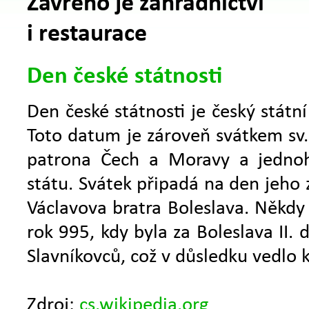
Zavřeno je zahradnictví
i restaurace
Den české státnosti
Den české státnosti je český státní
Toto datum je zároveň svátkem sv.
patrona Čech a Moravy a jednoh
státu. Svátek připadá na den jeho z
Václavova bratra Boleslava. Někdy
rok 995, kdy byla za Boleslava II. 
Slavníkovců, což v důsledku vedlo 
Zdroj:
cs.wikipedia.org