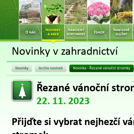
Novinky v zahradnictví
Novinky
Archiv novinek
Novinka - Řezané vánoční stromky
Řezané vánoční str
22. 11. 2023
Přijďte si vybrat nejhezčí v