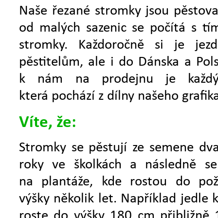
Naše řezané stromky jsou pěstovan
od malých sazenic se počítá s tí
stromky. Každoročně si je je
pěstitelům, ale i do Dánska a Pol
k nám na prodejnu je každý 
která pochází z dílny našeho grafika
Víte, že:
Stromky se pěstují ze semene dva
roky ve školkách a následně se
na plantáže, kde rostou do po
výšky několik let. Například jedle 
roste do výšky 180 cm přibližně 