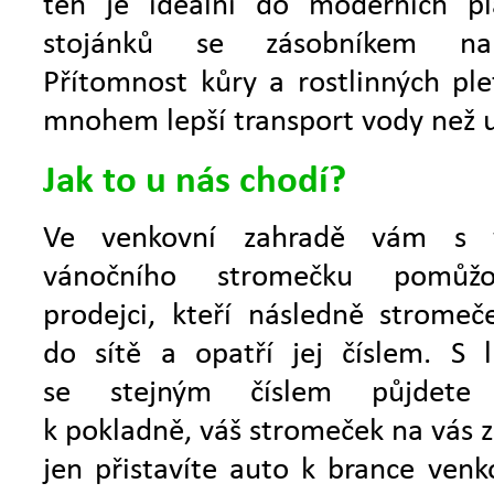
ten je ideální do moderních pl
stojánků se zásobníkem n
Přítomnost kůry a rostlinných plet
mnohem lepší transport vody než 
Jak to u nás chodí?
Ve venkovní zahradě vám s 
vánočního stromečku pomůž
prodejci, kteří následně stromeč
do sítě a opatří jej číslem. S l
se stejným číslem půjdete z
k pokladně, váš stromeček na vás z
jen přistavíte auto k brance venk