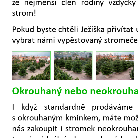
že nejmenší člen rodiny vždycky 
strom!
Pokud byste chtěli Ježíška přivítat
vybrat námi vypěstovaný stromeček
Okrouhaný nebo neokrouh
I když standardně prodáváme 
s okrouhaným kmínkem, máte možn
nás zakoupit i stromek neokrouha