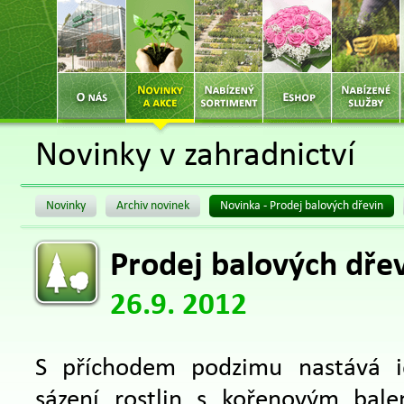
Novinky v zahradnictví
Novinky
Archiv novinek
Novinka - Prodej balových dřevin
Prodej balových dře
26.9. 2012
S příchodem podzimu nastává i
sázení rostlin s kořenovým bale