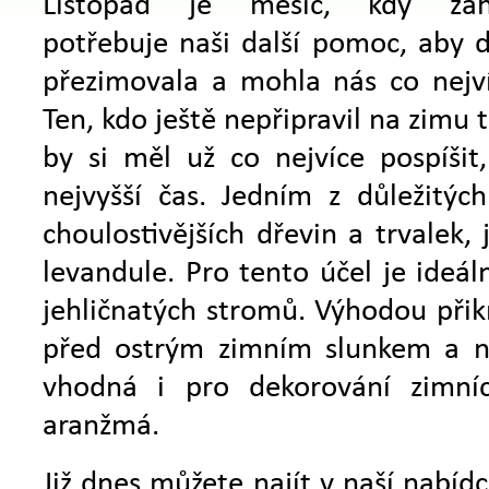
Listopad je měsíc, kdy zah
potřebuje naši další pomoc, aby 
přezimovala a mohla nás co nejvíc
Ten, kdo ještě nepřipravil na zimu tr
by si měl už co nejvíce pospíšit
nejvyšší čas. Jedním z důležitýc
choulostivějších dřevin a trvalek,
levandule. Pro tento účel je ideál
jehličnatých stromů. Výhodou přikr
před ostrým zimním slunkem a n
vhodná i pro dekorování zimníc
aranžmá.
Již dnes můžete najít v naší nabí