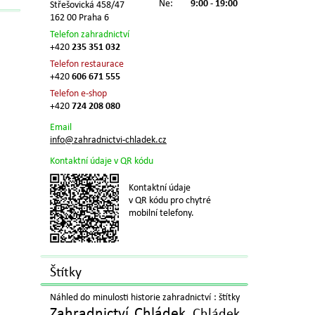
Ne:
9:00 - 19:00
Střešovická 458/47
162 00 Praha 6
Telefon zahradnictví
+420
235 351 032
Telefon restaurace
+420
606 671 555
Telefon e-shop
+420
724 208 080
Email
info@zahradnictvi-chladek.cz
Kontaktní údaje v QR kódu
Kontaktní údaje
v QR kódu pro chytré
mobilní telefony.
Štítky
Náhled do minulosti historie zahradnictví : štítky
Zahradnictví Chládek
Chládek