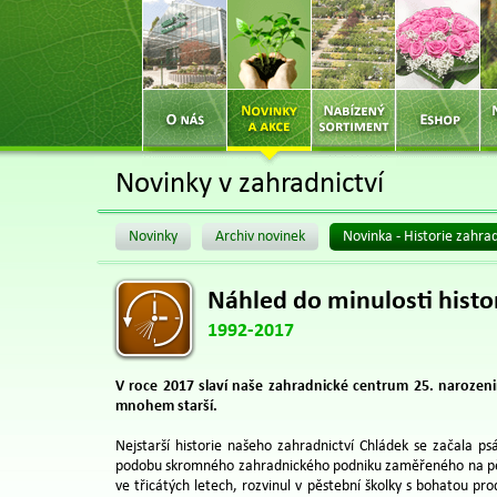
Novinky v zahradnictví
Novinky
Archiv novinek
Novinka - Historie zahrad
Náhled do minulosti histo
1992-2017
V roce 2017 slaví naše zahradnické centrum 25. narozenin
mnohem starší.
Nejstarší historie našeho zahradnictví Chládek se začala p
podobu skromného zahradnického podniku zaměřeného na pěsto
ve třicátých letech, rozvinul v pěstební školky s bohatou pr