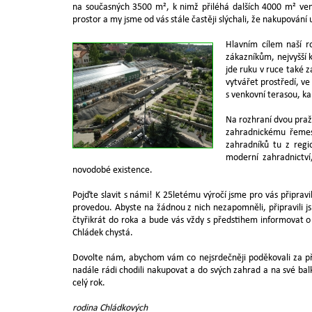
na současných 3500 m², k nimž přiléhá dalších 4000 m² venk
prostor a my jsme od vás stále častěji slýchali, že nakupování 
Hlavním cílem naší r
zákazníkům, nejvyšší k
jde ruku v ruce také
vytvářet prostředí, ve
s venkovní terasou, ka
Na rozhraní dvou pražsk
zahradnickému řemesl
zahradníků tu z regi
moderní zahradnictví,
novodobé existence.
Pojďte slavit s námi! K 25letému výročí jsme pro vás připravi
provedou. Abyste na žádnou z nich nezapomněli, připravili js
čtyřikrát do roka a bude vás vždy s předstihem informovat 
Chládek chystá.
Dovolte nám, abychom vám co nejsrdečněji poděkovali za př
nadále rádi chodili nakupovat a do svých zahrad a na své balk
celý rok.
rodina Chládkových