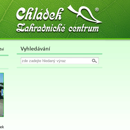
Chládek
Zahradnické centrum
Vyhledávání
tví
vek