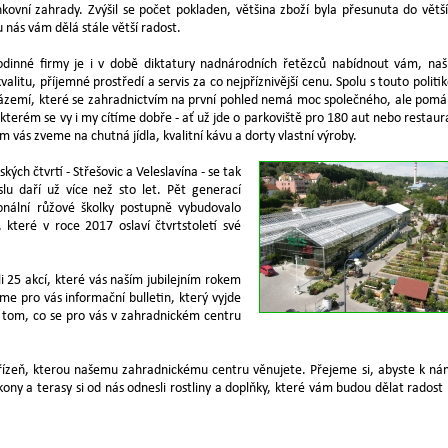
ovní zahrady. Zvýšil se počet pokladen, většina zboží byla přesunuta do větš
u nás vám dělá stále větší radost.
odinné firmy je i v době diktatury nadnárodních řetězců nabídnout vám, na
valitu, příjemné prostředí a servis za co nejpříznivější cenu. Spolu s touto politi
 zázemí, které se zahradnictvím na první pohled nemá moc společného, ale pom
 kterém se vy i my cítíme dobře - ať už jde o parkoviště pro 180 aut nebo restaur
m vás zveme na chutná jídla, kvalitní kávu a dorty vlastní výroby.
ých čtvrtí - Střešovic a Veleslavína - se tak
u daří už více než sto let. Pět generací
onální růžové školky postupně vybudovalo
 které v roce 2017 oslaví čtvrtstoletí své
li 25 akcí, které vás naším jubilejním rokem
me pro vás informační bulletin, který vyjde
o tom, co se pro vás v zahradnickém centru
ízeň, kterou našemu zahradnickému centru věnujete. Přejeme si, abyste k ná
ony a terasy si od nás odnesli rostliny a doplňky, které vám budou dělat radost