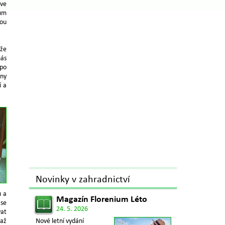
 ve
lům
kou
 že
nás
 po
jny
í a
Novinky v zahradnictví
u a
Magazín Florenium Léto
 se
24. 5. 2026
vat
 až
Nové letní vydání