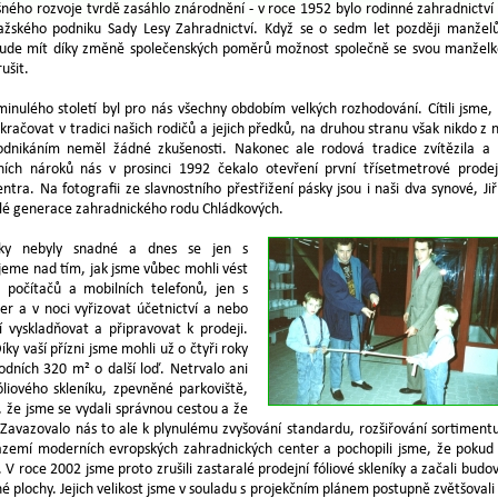
šného rozvoje tvrdě zasáhlo znárodnění - v roce 1952 bylo rodinné zahradnictví
pražského podniku Sady Lesy Zahradnictví. Když se o sedm let později manže
92 bude mít díky změně společenských poměrů možnost společně se svou manžel
ušit.
minulého století byl pro nás všechny obdobím velkých rozhodování. Cítili jsme,
račovat v tradici našich rodičů a jejich předků, na druhou stranu však nikdo z 
dnikáním neměl žádné zkušenosti. Nakonec ale rodová tradice zvítězila a
čních nároků nás v prosinci 1992 čekalo otevření první třísetmetrové prode
tra. Na fotografii ze slavnostního přestřižení pásky jsou i naši dva synové, Jiř
lé generace zahradnického rodu Chládkových.
tky nebyly snadné a dnes se jen s
eme nad tím, jak jsme vůbec mohli vést
z počítačů a mobilních telefonů, jen s
 a v noci vyřizovat účetnictví a nebo
 vyskladňovat a připravovat k prodeji.
ky vaší přízni jsme mohli už o čtyři roky
odních 320 m² o další loď. Netrvalo ani
óliového skleníku, zpevněné parkoviště,
i, že jsme se vydali správnou cestou a že
 Zavazovalo nás to ale k plynulému zvyšování standardu, rozšiřování sortiment
ázemí moderních evropských zahradnických center a pochopili jsme, že pokud
. V roce 2002 jsme proto zrušili zastaralé prodejní fóliové skleníky a začali budo
plochy. Jejich velikost jsme v souladu s projekčním plánem postupně zvětšovali