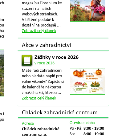
ích
magazínu Florenium ke
stažení na našich
webových stránkách.
šim
V tištěné podobě k
kou
dostání na prodejně ...
áhá
Zobrazit celý článek
aci
Akce v zahradnictví
Zážitky v roce 2026
v roce 2026
Máte rádi zahradničení
nebo hledáte náplň pro
volné víkendy? Zapište si
do kalendáře některou
z našich akcí, kterou ...
Zobrazit celý článek
Chládek zahradnické centrum
m i
 po
Otevírací doba
Adresa
Po - Pá:
8:00 - 19:00
Chládek zahradnické
So:
8:00 - 19:00
centrum s.r.o.