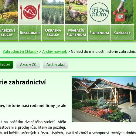
Zahradnictví Chládek
>
Archiv novinek
>
Náhled do minulosti historie zahradnic
nictví
Akce v ZC
Archiv akcí
rie zahradnictví
y, historie naší rodinné firmy je ale
sát na počátku dvacátého století. Měla
vání a prodej růží, který se později,
odukcí květin určených k řezu. Úspěch, kvalitní zboží a schopnost rychlých dodá