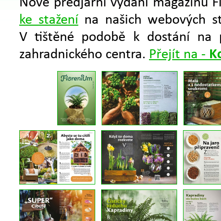
Nové předjarní vydání magazínu F
ke stažení
na našich webových st
V tištěné podobě k dostání na 
zahradnického centra.
Přejít na -
K