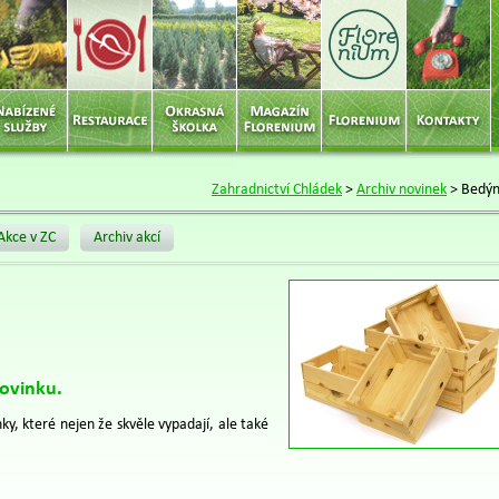
Zahradnictví Chládek
>
Archiv novinek
>
Bedýn
Akce v ZC
Archiv akcí
ovinku.
y, které nejen že skvěle vypadají, ale také