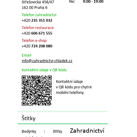
Ne:
9:00 - 19:00
Střešovická 458/47
162 00 Praha 6
Telefon zahradnictví
+420
235 351 032
Telefon restaurace
+420
606 671 555
Telefon e-shop
+420
724 208 080
Email
info@zahradnictvi-chladek.cz
Kontaktní údaje v QR kódu
Kontaktní údaje
v QR kódu pro chytré
mobilní telefony.
Štítky
Zahradnictví
Bedýnky : štítky