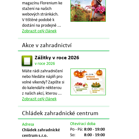
magazínu Florenium ke
stažení na našich
webových stránkách.
V tištěné podobě k
dostání na prodejně ...
Zobrazit celý článek
Akce v zahradnictví
Zážitky v roce 2026
v roce 2026
Máte rádi zahradničení
nebo hledáte náplň pro
volné víkendy? Zapište si
do kalendáře některou
z našich akcí, kterou ...
Zobrazit celý článek
Chládek zahradnické centrum
Otevírací doba
Adresa
Po - Pá:
8:00 - 19:00
Chládek zahradnické
So:
8:00 - 19:00
centrum s.r.o.