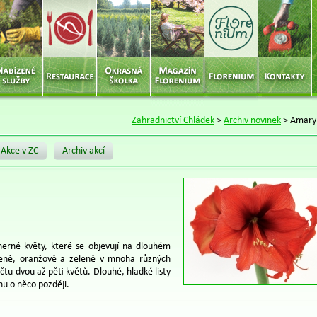
Zahradnictví Chládek
>
Archiv novinek
>
Amaryl
Akce v ZC
Archiv akcí
herné květy, které se objevují na dlouhém
rveně, oranžově a zeleně v mnoha různých
tu dvou až pěti květů. Dlouhé, hladké listy
nu o něco později.