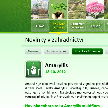
Novinky v zahradnictví
Novinky
Archiv novinek
Novinka - Amaryllis
Amaryllis
18.10. 2012
Amaryllis je cibulovitá rostlina pěstovaná zejména pro nád
dutém stvolu. Květy Amaryllisu vykvétají bíle, růžově, če
odstínech a kombinacích. Na stvolu se mohou vyskytnout v poč
vyrůstají někdy současně se stvolem, ale většinou doplní rostli
Novinka tohoto roku Amaryllis multiflora