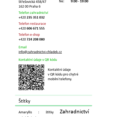
Ne:
9:00 - 19:00
Střešovická 458/47
162 00 Praha 6
Telefon zahradnictví
+420
235 351 032
Telefon restaurace
+420
606 671 555
Telefon e-shop
+420
724 208 080
Email
info@zahradnictvi-chladek.cz
Kontaktní údaje v QR kódu
Kontaktní údaje
v QR kódu pro chytré
mobilní telefony.
Štítky
Zahradnictví
Amaryllis : štítky