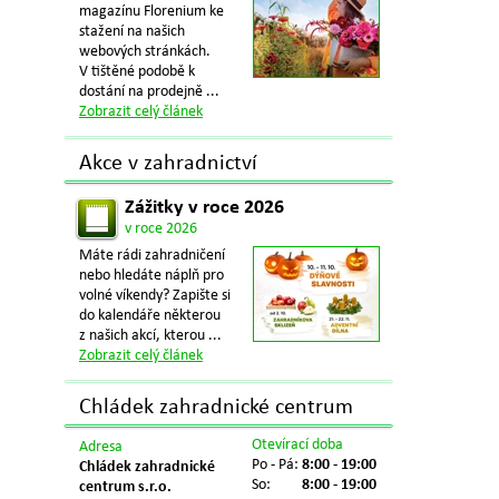
magazínu Florenium ke
stažení na našich
webových stránkách.
V tištěné podobě k
dostání na prodejně ...
Zobrazit celý článek
Akce v zahradnictví
Zážitky v roce 2026
v roce 2026
Máte rádi zahradničení
nebo hledáte náplň pro
volné víkendy? Zapište si
do kalendáře některou
z našich akcí, kterou ...
Zobrazit celý článek
Chládek zahradnické centrum
Otevírací doba
Adresa
Po - Pá:
8:00 - 19:00
Chládek zahradnické
So:
8:00 - 19:00
centrum s.r.o.