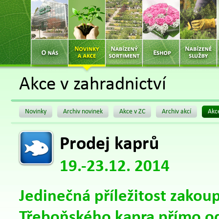
Akce v zahradnictví
Novinky
Archiv novinek
Akce v ZC
Archiv akcí
Akce
Prodej kaprů
19.-23.12. 2014
Jedinečná příležitost zakoup
Třeboňského kapra přímo o