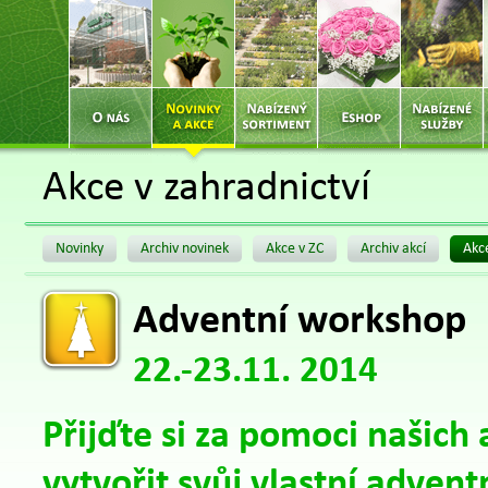
Akce v zahradnictví
Novinky
Archiv novinek
Akce v ZC
Archiv akcí
Akc
Adventní workshop
22.-23.11. 2014
Přijďte si za pomoci našich
vytvořit svůj vlastní adven