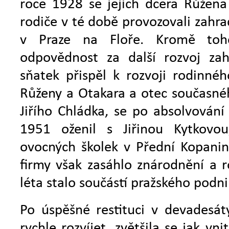
roce 1928 se jejich dcera Růžena
rodiče v té době provozovali zahradn
v Praze na Floře. Kromě toh
odpovědnost za další rozvoj zahr
sňatek přispěl k rozvoji rodinné
Růženy a Otakara a otec současnéh
Jiřího Chládka, se po absolvování
1951 oženil s Jiřinou Kytkovo
ovocných školek v Přední Kopanin
firmy však zasáhlo znárodnění a r
léta stalo součástí pražského podn
Po úspěšné restituci v devadesátý
rychle rozvíjet, zvětšila se jak vn