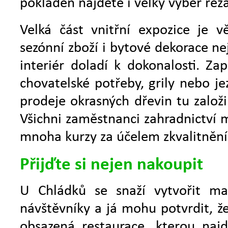
pokladen najdete i velký výběr řez
Velká část vnitřní expozice je 
sezónní zboží i bytové dekorace nej
interiér doladí k dokonalosti. Z
chovatelské potřeby, grily nebo je
prodeje okrasných dřevin tu založil
Všichni zaměstnanci zahradnictví m
mnoha kurzy za účelem zkvalitnění
Přijďte si nejen nakoupit
U Chládků se snaží vytvořit ma
návštěvníky a já mohu potvrdit, že
obsazená restaurace, kterou najd